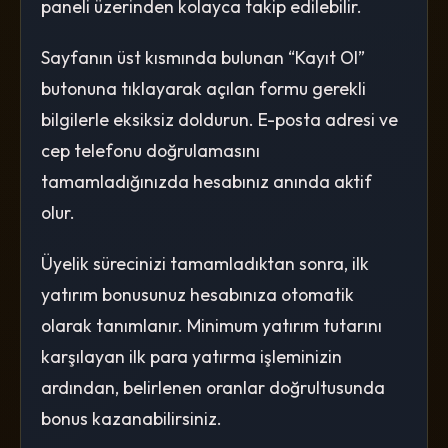
paneli üzerinden kolayca takip edilebilir.
Sayfanın üst kısmında bulunan “Kayıt Ol”
butonuna tıklayarak açılan formu gerekli
bilgilerle eksiksiz doldurun. E-posta adresi ve
cep telefonu doğrulamasını
tamamladığınızda hesabınız anında aktif
olur.
Üyelik sürecinizi tamamladıktan sonra, ilk
yatırım bonusunuz hesabınıza otomatik
olarak tanımlanır. Minimum yatırım tutarını
karşılayan ilk para yatırma işleminizin
ardından, belirlenen oranlar doğrultusunda
bonus kazanabilirsiniz.