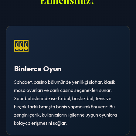
🎰
Binlerce Oyun
Sahabet, casino bölümünde yenilikçi slotlar, klasik
masa oyunları ve canlı casino seçenekleri sunar.
Spor bahislerinde ise futbol, basketbol, tenis ve
birçok farklı branşta bahis yapma imkânı verir. Bu
zengin içerik, kullanıcıların ilgilerine uygun oyunlara
kolayca erişmesini sağlar.