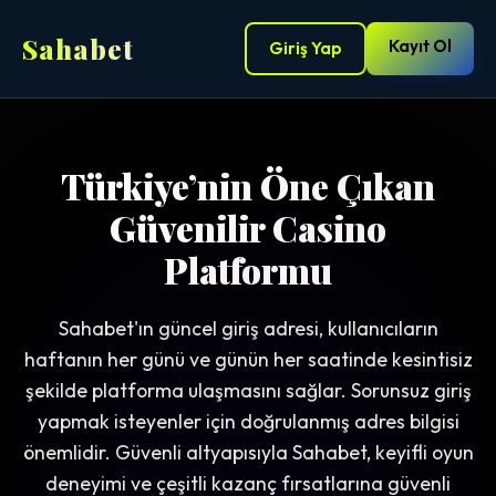
Sahabet
Kayıt Ol
Giriş Yap
Türkiye’nin Öne Çıkan
Güvenilir Casino
Platformu
Sahabet'ın güncel giriş adresi, kullanıcıların
haftanın her günü ve günün her saatinde kesintisiz
şekilde platforma ulaşmasını sağlar. Sorunsuz giriş
yapmak isteyenler için doğrulanmış adres bilgisi
önemlidir. Güvenli altyapısıyla Sahabet, keyifli oyun
deneyimi ve çeşitli kazanç fırsatlarına güvenli