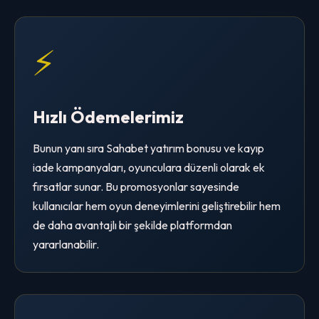
⚡
Hızlı Ödemelerimiz
Bunun yanı sıra Sahabet yatırım bonusu ve kayıp
iade kampanyaları, oyunculara düzenli olarak ek
fırsatlar sunar. Bu promosyonlar sayesinde
kullanıcılar hem oyun deneyimlerini geliştirebilir hem
de daha avantajlı bir şekilde platformdan
yararlanabilir.