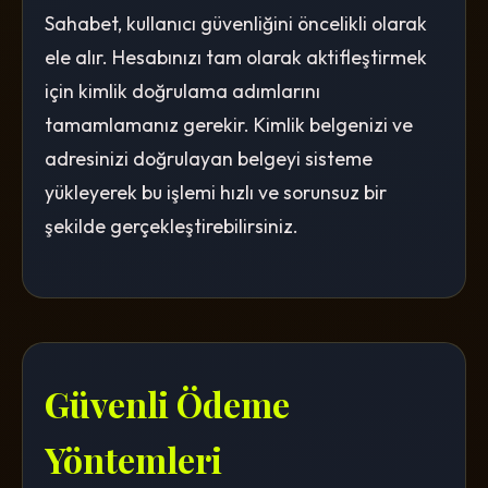
Sahabet, kullanıcı güvenliğini öncelikli olarak
ele alır. Hesabınızı tam olarak aktifleştirmek
için kimlik doğrulama adımlarını
tamamlamanız gerekir. Kimlik belgenizi ve
adresinizi doğrulayan belgeyi sisteme
yükleyerek bu işlemi hızlı ve sorunsuz bir
şekilde gerçekleştirebilirsiniz.
Güvenli Ödeme
Yöntemleri