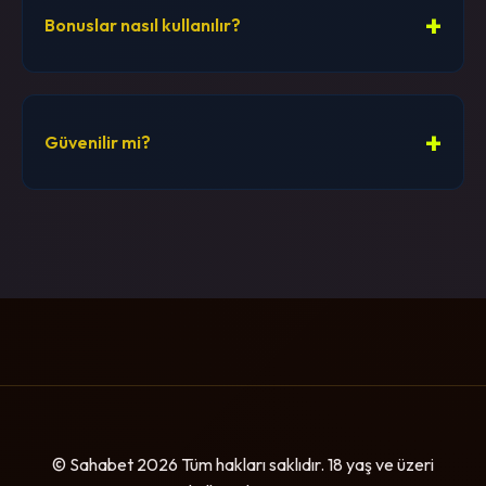
poker, baccarat ve spor bahisleri gibi geniş oyun
Bonuslar nasıl kullanılır?
seçenekleri sunar. Sürekli güncellenen arşiv
sayesinde en popüler oyunlara kolayca erişip
“Hoş geldin! Yatırım ve kayıp bonusları hesabınıza
kesintisiz eğlencenin tadını çıkarabilirsiniz.”
otomatik eklenir; çevrim şartları tamamlandığında
Güvenilir mi?
kazançlarınızı çekebilir ve tüm kampanya
detaylarını bonuslar sayfasında inceleyebilirsiniz.”
“Lisanslı ve düzenli denetlenen platformumuz, SSL
ile korunan işlemleri ve şeffaf hizmet anlayışıyla
güvenli ve adil bir oyun deneyimi sağlar.”
© Sahabet 2026 Tüm hakları saklıdır. 18 yaş ve üzeri