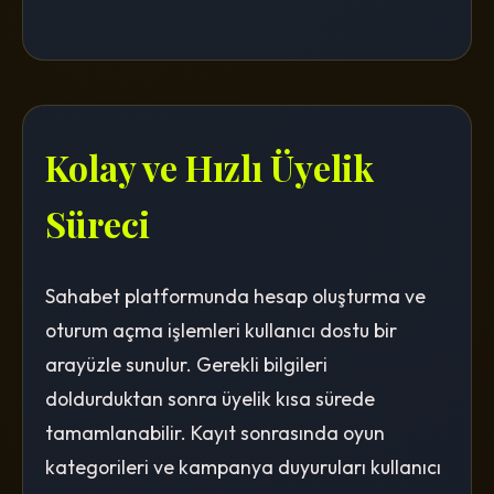
Kolay ve Hızlı Üyelik
Süreci
Sahabet platformunda hesap oluşturma ve
oturum açma işlemleri kullanıcı dostu bir
arayüzle sunulur. Gerekli bilgileri
doldurduktan sonra üyelik kısa sürede
tamamlanabilir. Kayıt sonrasında oyun
kategorileri ve kampanya duyuruları kullanıcı