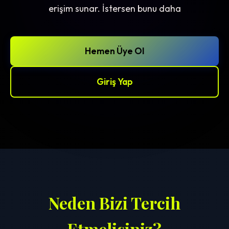
erişim sunar. İstersen bunu daha
Hemen Üye Ol
Giriş Yap
Neden Bizi Tercih
Etmelisiniz?