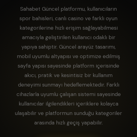
Sahabet Güncel platformu, kullanıcıların
spor bahisleri, canlı casino ve farklı oyun
kategorilerine hızlı erişim sağlayabilmesi
amacıyla geliştirilen kullanıcı odaklı bir
yapıya sahiptir. Güncel arayüz tasarımı,
mobil uyumlu altyapısı ve optimize edilmiş
sayfa yapısı sayesinde platform içerisinde
akıcı, pratik ve kesintisiz bir kullanım
deneyimi sunmayı hedeflemektedir. Farklı
cihazlarla uyumlu çalışan sistemi sayesinde
kullanıcılar ilgilendikleri içeriklere kolayca
ulaşabilir ve platformun sunduğu kategoriler
arasında hızlı geçiş yapabilir.