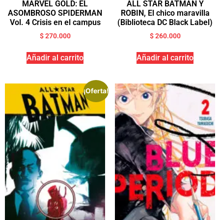
MARVEL GOLD: EL
ALL STAR BATMAN Y
ASOMBROSO SPIDERMAN
ROBIN, El chico maravilla
Vol. 4 Crisis en el campus
(Biblioteca DC Black Label)
$
270.000
$
260.000
Añadir al carrito
Añadir al carrito
¡Oferta!